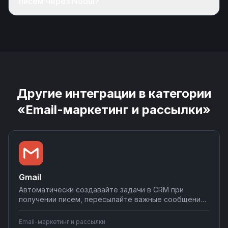
писем через Nodul?
Другие интеграции в категории
«Email-маркетинг и рассылки»
Gmail
Автоматически создавайте задачи в CRM при
получении писем, пересылайте важные сообщения
в Slack или Telegram, сохраняйте вложения в
облачные хранилища. Настраивайте почтовые
Email-маркетинг и рассылки