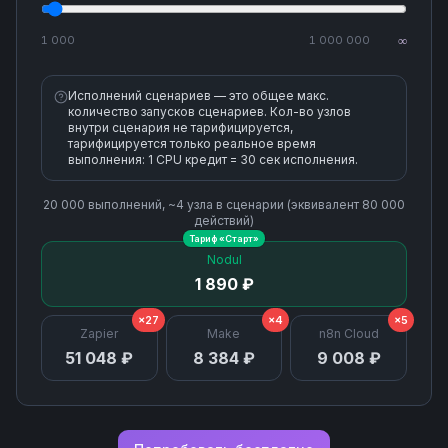
1 000
1 000 000
∞
Исполнений сценариев — это общее макс.
количество запусков сценариев. Кол-во узлов
внутри сценария не тарифицируется,
тарифицируется только реальное время
выполнения: 1 CPU кредит = 30 сек исполнения.
20 000
выполнений, ~
4
узла
в сценарии (эквивалент
80 000
действий)
Тариф «
Старт
»
Nodul
1 890 ₽
×27
×4
×5
Zapier
Make
n8n Cloud
51 048 ₽
8 384 ₽
9 008 ₽