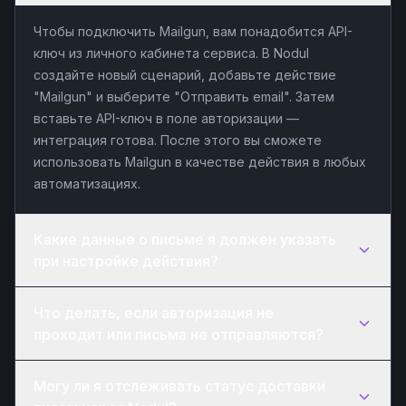
Чтобы подключить Mailgun, вам понадобится API-
ключ из личного кабинета сервиса. В Nodul
создайте новый сценарий, добавьте действие
"Mailgun" и выберите "Отправить email". Затем
вставьте API-ключ в поле авторизации —
интеграция готова. После этого вы сможете
использовать Mailgun в качестве действия в любых
автоматизациях.
Какие данные о письме я должен указать
при настройке действия?
Что делать, если авторизация не
проходит или письма не отправляются?
Могу ли я отслеживать статус доставки