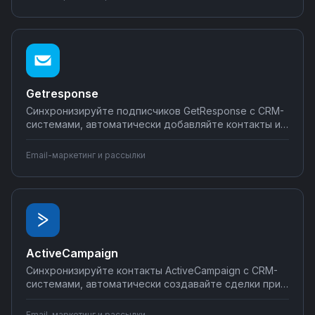
интеграции с Mailerlite на платформе Nodul — без
программирования и технических знаний.
Getresponse
Синхронизируйте подписчиков GetResponse с CRM-
системами, автоматически добавляйте контакты из
форм сайта, создавайте цепочки писем при
событиях в других сервисах. Настраивайте email-
Email-маркетинг и рассылки
автоматизации без программирования — простые
сценарии за минуты.
ActiveCampaign
Синхронизируйте контакты ActiveCampaign с CRM-
системами, автоматически создавайте сделки при
подписке на рассылки, отправляйте данные в
аналитику и уведомления в мессенджеры.
Email-маркетинг и рассылки