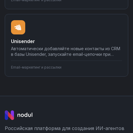
Настраивайте email-маркетинг интеграции без кода
на Nodul — от простых триггеров до сложных
воронок.
Unisender
Автоматически добавляйте новые контакты из CRM
в базы Unisender, запускайте email-цепочки при
действиях клиентов, синхронизируйте статистику
рассылок с аналитикой. Соединяйте Unisender с
Email-маркетинг и рассылки
формами сайта, интернет-магазинами и
мессенджерами через Nodul без навыков
программирования.
Российская платформа для создания ИИ-агентов