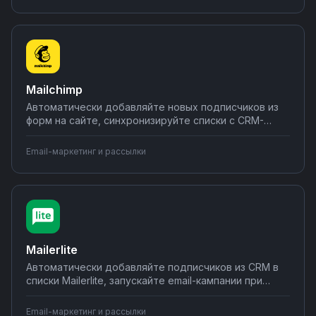
интеграции без программирования — от простых
уведомлений до сложных бизнес-процессов за час.
Mailchimp
Автоматически добавляйте новых подписчиков из
форм на сайте, синхронизируйте списки с CRM-
системами, запускайте email-кампании при
определенных событиях в других сервисах.
Email-маркетинг и рассылки
Подключайте Mailchimp к вашим инструментам
через интеграции на Nodul — настройка за
несколько кликов без технических знаний.
Mailerlite
Автоматически добавляйте подписчиков из CRM в
списки Mailerlite, запускайте email-кампании при
заполнении форм на сайте, передавайте статистику
открытий в аналитические системы. Настраивайте
Email-маркетинг и рассылки