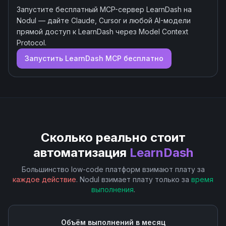
Запустите бесплатный MCP-сервер
LearnDash
на
Nodul — дайте Claude, Cursor и любой AI-модели
прямой доступ к
LearnDash
через Model Context
Protocol.
Запустить
LearnDash
MCP бесплатно
Сколько реально стоит
автоматизация
LearnDash
Большинство low-code платформ взимают плату за
каждое действие
. Nodul взимает плату только за
время
выполнения
.
Объём выполнений в месяц