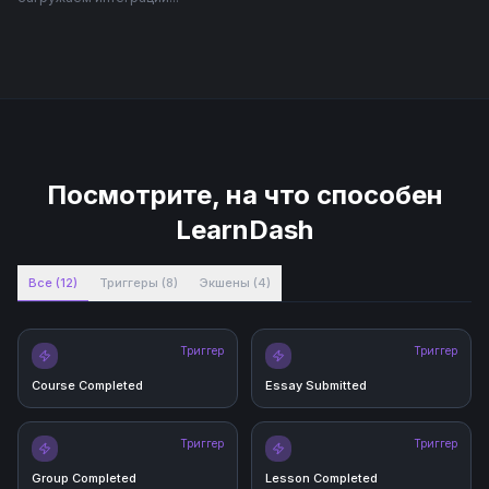
Посмотрите, на что способен
LearnDash
Все
(
12
)
Триггеры
(
8
)
Экшены
(
4
)
Триггер
Триггер
Course Completed
Essay Submitted
Триггер
Триггер
Group Completed
Lesson Completed