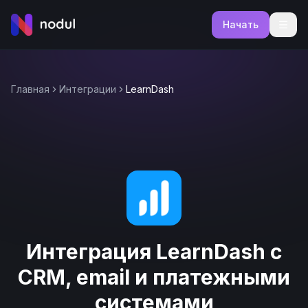
Начать
Главная
Интеграции
LearnDash
Интеграция LearnDash с
CRM, email и платежными
системами