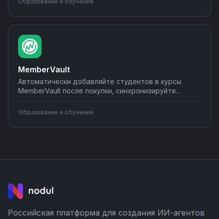
Образование и обучение
Создавайте воронки продаж образовательных
продуктов с помощью интеграций на Nodul.
MemberVault
Автоматически добавляйте студентов в курсы
MemberVault после покупки, синхронизируйте
данные с CRM, отправляйте персонализированные
email-рассылки и уведомления в мессенджеры.
Образование и обучение
Настраивайте интеграции без программирования —
простые сценарии за 5 минут, сложные за час.
Российская платформа для создания ИИ-агентов