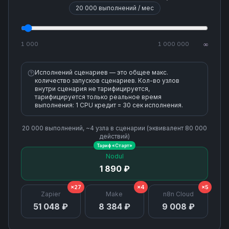
20 000
выполнений / мес
1 000
1 000 000
∞
Исполнений сценариев — это общее макс.
количество запусков сценариев. Кол-во узлов
внутри сценария не тарифицируется,
тарифицируется только реальное время
выполнения: 1 CPU кредит = 30 сек исполнения.
20 000
выполнений, ~
4
узла
в сценарии (эквивалент
80 000
действий)
Тариф «
Старт
»
Nodul
1 890 ₽
×27
×4
×5
Zapier
Make
n8n Cloud
51 048 ₽
8 384 ₽
9 008 ₽