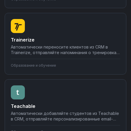
Настройте интеграции образовательной платформы
с вашими инструментами через Nodul за несколько
минут.
Trainerize
Автоматически переносите клиентов из CRM в
Trainerize, отправляйте напоминания о тренировках
в мессенджеры, синхронизируйте расписание с
календарями и создавайте отчеты о прогрессе.
Образование и обучение
Настраивайте интеграции фитнес-платформы без
программирования на Nodul.
Teachable
Автоматически добавляйте студентов из Teachable
в CRM, отправляйте персонализированные email-
последовательности при покупке курсов,
синхронизируйте данные с платежными системами.