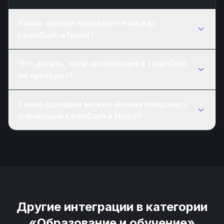
Какие данные передаются между
LearnDash и Nodul?
Что делать, если авторизация в LearnDash
не проходит?
Какие сценарии можно автоматизировать
с помощью LearnDash и Nodul?
Другие интеграции в категории
«Образование и обучение»