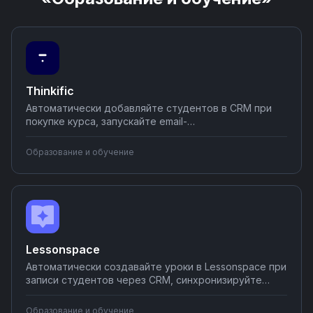
Thinkific
Автоматически добавляйте студентов в CRM при
покупке курса, запускайте email-
последовательности при завершении уроков,
синхронизируйте данные с аналитикой и
Образование и обучение
мессенджерами. Настраивайте интеграции Thinkific
без программирования на Nodul — создавайте
воронки продаж за считанные минуты.
Lessonspace
Автоматически создавайте уроки в Lessonspace при
записи студентов через CRM, синхронизируйте
расписание с календарями Google и Outlook,
отправляйте напоминания в мессенджеры.
Образование и обучение