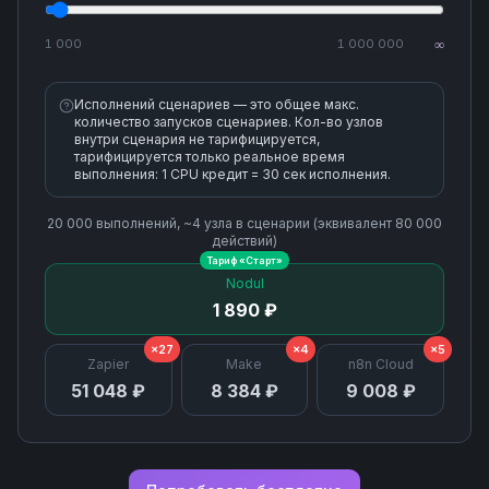
1 000
1 000 000
∞
Исполнений сценариев — это общее макс.
количество запусков сценариев. Кол-во узлов
внутри сценария не тарифицируется,
тарифицируется только реальное время
выполнения: 1 CPU кредит = 30 сек исполнения.
20 000
выполнений, ~
4
узла
в сценарии (эквивалент
80 000
действий)
Тариф «
Старт
»
Nodul
1 890 ₽
×27
×4
×5
Zapier
Make
n8n Cloud
51 048 ₽
8 384 ₽
9 008 ₽