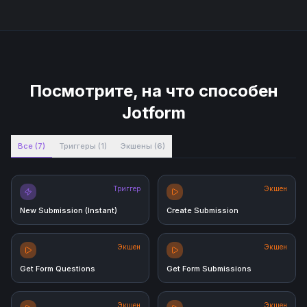
Посмотрите, на что способен
Jotform
Все
(
7
)
Триггеры
(
1
)
Экшены
(
6
)
Триггер
Экшен
New Submission (Instant)
Create Submission
Экшен
Экшен
Get Form Questions
Get Form Submissions
Экшен
Экшен