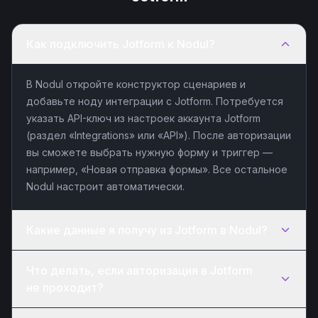
Как подключить Jotform к Nodul?
В Nodul откройте конструктор сценариев и
добавьте ноду интеграции с Jotform. Потребуется
указать API-ключ из настроек аккаунта Jotform
(раздел «Integrations» или «API»). После авторизации
вы сможете выбрать нужную форму и триггер —
например, «Новая отправка формы». Все остальное
Nodul настроит автоматически.
Какие данные я получу из Jotform в Nodul?
Что делать, если авторизация в Jotform
не проходит?