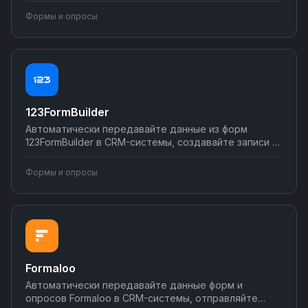
заявках. Подключайте формы к электронной почте,
Формы и опросы
таблицам и другим инструментам без
программирования через Nodul.
123FormBuilder
Автоматически передавайте данные из форм
123FormBuilder в CRM-системы, создавайте записи в
базах данных, отправляйте уведомления в Slack или
Telegram при новых заявках. Настраивайте
Формы и опросы
сценарии обработки форм без программирования —
от простой синхронизации до сложных бизнес-
процессов.
Formaloo
Автоматически передавайте данные форм и
опросов Formaloo в CRM-системы, отправляйте