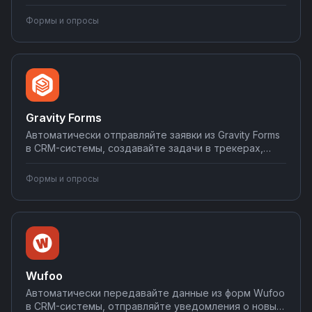
уведомления о новых ответах в мессенджеры,
синхронизируйте результаты с Google Sheets и
Формы и опросы
аналитическими платформами. Настройте
интеграции за несколько кликов и экономьте часы
на ручной обработке данных.
Gravity Forms
Автоматически отправляйте заявки из Gravity Forms
в CRM-системы, создавайте задачи в трекерах,
уведомляйте менеджеров в мессенджерах и
синхронизируйте данные с системами учета.
Формы и опросы
Настраивайте обработку форм без
программирования на Nodul — от простой отправки
писем до сложных воронок продаж.
Wufoo
Автоматически передавайте данные из форм Wufoo
в CRM-системы, отправляйте уведомления о новых