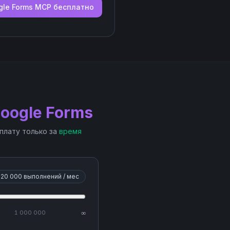
le Forms
MCP бесплатно
oogle Forms
 плату только за
время
20 000
выполнений / мес
1 000 000
∞