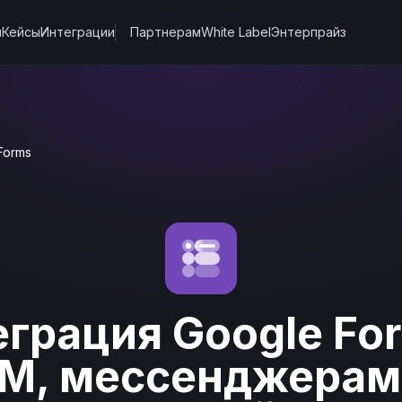
ы
Кейсы
Интеграции
Партнерам
White Label
Энтерпрайз
Forms
грация Google Fo
M, мессенджерам