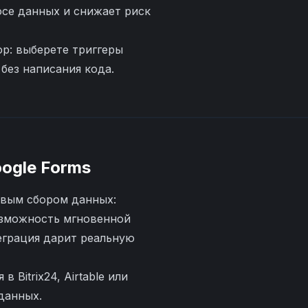
осе данных и снижает риск
р: выберете триггеры
без написания кода.
ogle Forms
овым сбором данных:
озможность мгновенной
еграция дарит реальную
Bitrix24, Airtable или
данных.