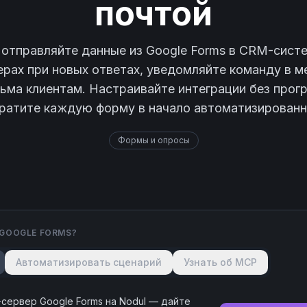
почтой
отправляйте данные из Google Forms в CRM-сист
ерах при новых ответах, уведомляйте команду в 
сьма клиентам. Настраивайте интеграции без прог
ратите каждую форму в начало автоматизированн
Формы и опросы
GOOGLE FORMS
?
Автоматизировать сценарий
Узнать об MCP
-сервер
Google Forms
на Nodul — дайте