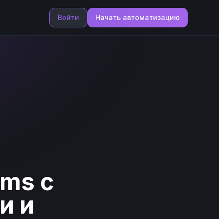
Войти
Начать автоматизацию
rms с
и и