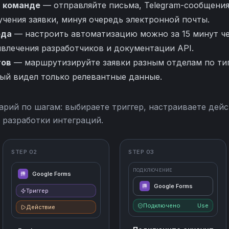
 команде
— отправляйте письма, Telegram-сообщения
чения заявки, минуя очередь электронной почты.
ода
— настроить автоматизацию можно за 15 минут ч
ивлечения разработчиков и документации API.
тов
— маршрутизируйте заявки разным отделам по тип
дый видел только релевантные данные.
арий по шагам: выбираете триггер, настраиваете дейс
 разработки интеграций.
STEP 02
STEP 03
ПОДКЛЮЧЕНИЕ
Google Forms
Google Forms
Триггер
Подключено
Use
Действие