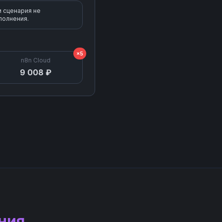
и сценария не
полнения.
×5
n8n Cloud
9 008 ₽
ния