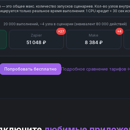
— это общее макс. количество запусков сценариев. Кол-во узлов внутр
ицируется только реальное время выполнения: 1 CPU кредит = 30 сек ис
20 000
выполнений, ~
4
узла
в сценарии (эквивалент
80 000
действий)
×27
×4
Zapier
Make
51 048 ₽
8 384 ₽
Попробовать бесплатно
Подробное сравнение тарифов
дключите
любимые приложе