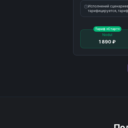
Исполнений сценариев 
тарифицируется, тариф
Тариф «
Старт
»
Nodul
1 890 ₽
По