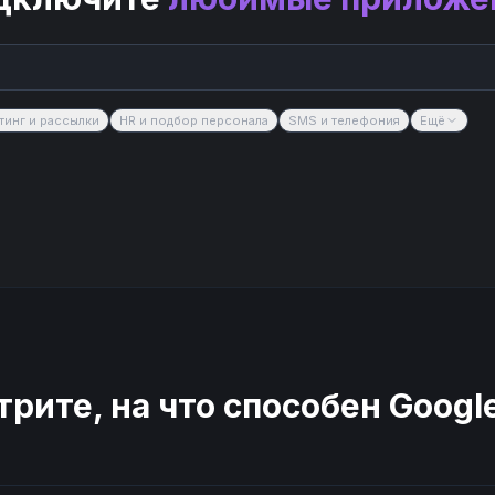
тинг и рассылки
HR и подбор персонала
SMS и телефония
Ещё
рите, на что способен
Googl