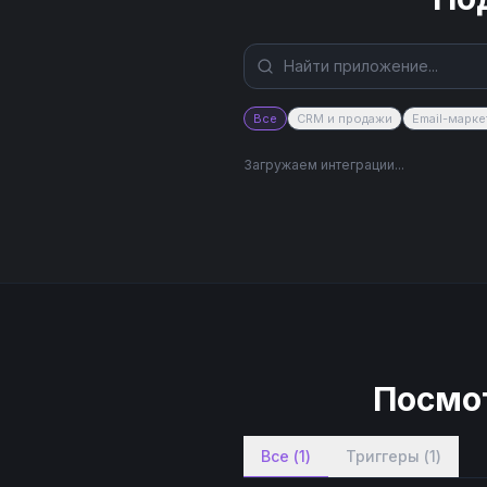
Все
CRM и продажи
Email-марке
Загружаем интеграции...
Посмот
Все
(
1
)
Триггеры
(
1
)