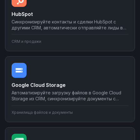
HubSpot
Синхронизируйте контакты и сделки HubSpot с
другими CRM, автоматически отправляйте лиды в
мессенджеры и email-рассылки, создавайте задачи
в планировщиках при изменении статуса сделки.
CRM и продажи
Настраивайте двусторонний обмен данными без
программирования на платформе Nodul.
Google Cloud Storage
Автоматизируйте загрузку файлов в Google Cloud
Storage из CRM, синхронизируйте документы с
корпоративными системами, настройте
уведомления о новых файлах в мессенджеры.
Хранилища файлов и документы
Создавайте интеграции облачного хранилища без
программирования на Nodul.