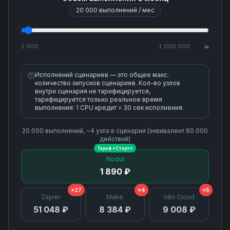
Retrieve Payout
20 000
выполнений / мес
Retrieve an Invoice
1 000
1 000 000
∞
Send Invoice
Исполнений сценариев — это общее макс.
количество запусков сценариев. Кол-во узлов
Update Customer
внутри сценария не тарифицируется,
тарифицируется только реальное время
выполнения: 1 CPU кредит = 30 сек исполнения.
Update Invoice
20 000
выполнений, ~
4
узла
в сценарии (эквивалент
80 000
действий)
Update Invoice Line Item
Тариф «
Старт
»
Nodul
1 890 ₽
Update Payment Intent
×27
×4
×5
Zapier
Make
n8n Cloud
Void Invoice
51 048 ₽
8 384 ₽
9 008 ₽
Write Off Invoice