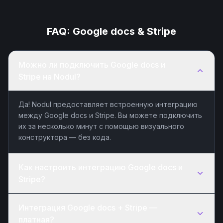
FAQ:
Google docs
&
Stripe
Можно ли подключить Google docs и
Stripe на Nodul?
Да! Nodul предоставляет встроенную интеграцию
между Google docs и Stripe. Вы можете подключить
их за несколько минут с помощью визуального
конструктора — без кода.
Как настроить интеграцию Google docs и
Stripe?
Интеграция Google docs + Stripe —
платная?