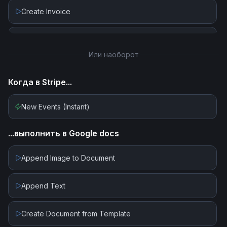
Create Invoice
Create Invoice Line Item
Или наоборот
Create Payment Intent
Когда в
Stripe
...
Create Payout
New Events (Instant)
Create Subscription
...выполнить в
Google docs
Delete Customer
Append Image to Document
Delete Invoice Line Item
Append Text
Delete Or Void Invoice
Create Document from Template