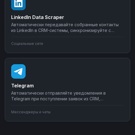
LinkedIn Data Scraper
Автоматически передавайте собранные контакты
из LinkedIn в CRM-системы, синхронизируйте с
Google Sheets или Airtable, создавайте воронки
продаж. Настройте интеграции LinkedIn Data Scraper
Социальные сети
без программирования — от простого экспорта до
сложных сценариев обработки лидов.
Telegram
Автоматически отправляйте уведомления в
Telegram при поступлении заявок из CRM,
создавайте чат-ботов для обработки клиентских
запросов, синхронизируйте сообщения с системами
Мессенджеры и чаты
учета. Подключите мессенджер к вашим бизнес-
процессам через Nodul без программирования за
несколько минут.