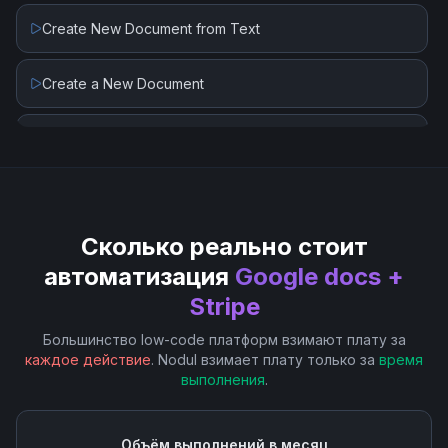
Finalize Draft Invoice
Create New Document from Text
List Customers
Create a New Document
List Invoices
Get Document
List Payment Intents
Replace Image
List Payouts
Сколько реально стоит
Replace Text
автоматизация
Google docs +
Retrieve Customer
Stripe
Upload Document
Большинство low-code платформ взимают плату за
Retrieve Invoice Line Item
каждое действие
. Nodul взимает плату только за
время
выполнения
.
Retrieve Payment Intent
Объём выполнений в месяц