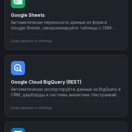
Google Sheets
Автоматически переносите данные из форм в
Google Sheets, синхронизируйте таблицы с CRM-
системами, создавайте отчеты и отправляйте их по
почте или в мессенджеры. Настраивайте
Базы данных и таблицы
интеграции без программирования на Nodul — от
простых сценариев до сложной автоматизации
аналитики.
Google Cloud BigQuery (REST)
Автоматически экспортируйте данные из BigQuery в
CRM, дашборды и системы аналитики. Настраивайте
запуск отчётов по расписанию, синхронизируйте
метрики с внешними сервисами, создавайте
Базы данных и таблицы
уведомления о критических изменениях в данных.
Управляйте интеграциями BigQuery без SQL-
программирования.