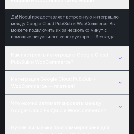
Pub\Sub и WooCommerce на Nodul?
Да! Nodul предоставляет встроенную интеграцию
между Google Cloud Pub\Sub и WooCommerce. Вы
можете подключить их за несколько минут с
помощью визуального конструктора — без кода.
Как настроить интеграцию Google Cloud
Pub\Sub и WooCommerce?
Интеграция Google Cloud Pub\Sub +
WooCommerce — платная?
Что можно автоматизировать между
Google Cloud Pub\Sub и WooCommerce?
Нужны ли навыки программирования для