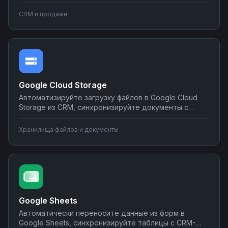
мессенджеры и email-рассылки, создавайте задачи
в планировщиках при изменении статуса сделки.
CRM и продажи
Настраивайте двусторонний обмен данными без
программирования на платформе Nodul.
Google Cloud Storage
Автоматизируйте загрузку файлов в Google Cloud
Storage из CRM, синхронизируйте документы с
корпоративными системами, настройте
уведомления о новых файлах в мессенджеры.
Хранилища файлов и документы
Создавайте интеграции облачного хранилища без
программирования на Nodul.
Google Sheets
Автоматически переносите данные из форм в
Google Sheets, синхронизируйте таблицы с CRM-