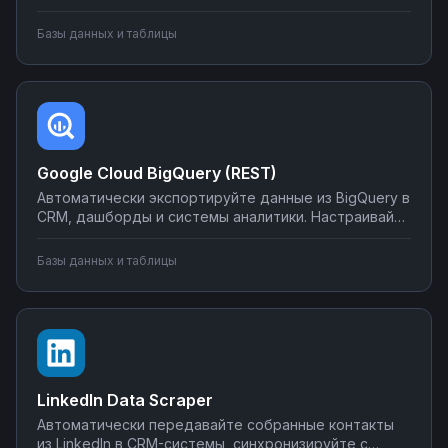
системами, создавайте отчеты и отправляйте их по
почте или в мессенджеры. Настраивайте
Базы данных и таблицы
интеграции без программирования на Nodul — от
простых сценариев до сложной автоматизации
аналитики.
Google Cloud BigQuery (REST)
Автоматически экспортируйте данные из BigQuery в
CRM, дашборды и системы аналитики. Настраивайте
запуск отчётов по расписанию, синхронизируйте
метрики с внешними сервисами, создавайте
Базы данных и таблицы
уведомления о критических изменениях в данных.
Управляйте интеграциями BigQuery без SQL-
программирования.
LinkedIn Data Scraper
Автоматически передавайте собранные контакты
из LinkedIn в CRM-системы, синхронизируйте с