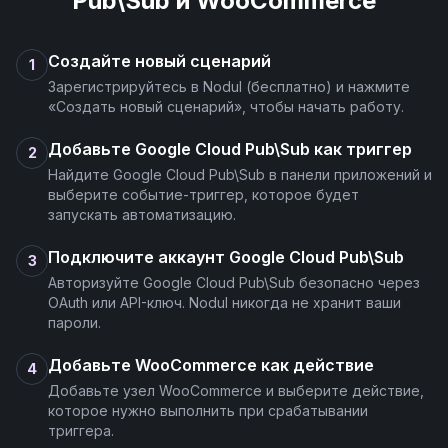
Pub\Sub
и
WooCommerce
Topic Metadata Get
Создайте новый сценарий
1
Зарегистрируйтесь в Nodul (бесплатно) и нажмите
Topic Update
«Создать новый сценарий», чтобы начать работу.
Добавьте Google Cloud Pub\Sub как триггер
2
Topics List
Найдите Google Cloud Pub\Sub в панели приложений и
выберите событие-триггер, которое будет
запускать автоматизацию.
Подключите аккаунт Google Cloud Pub\Sub
3
Авторизуйте Google Cloud Pub\Sub безопасно через
OAuth или API-ключ. Nodul никогда не хранит ваши
пароли.
Добавьте WooCommerce как действие
4
Добавьте узел WooCommerce и выберите действие,
которое нужно выполнить при срабатывании
триггера.