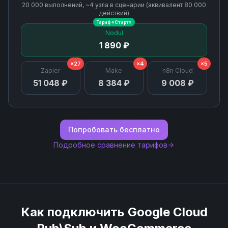
20 000
выполнений, ~
4
узла
в сценарии (эквивалент
80 000
действий)
Тариф «
Старт
»
Schemas List
Nodul
1 890 ₽
Subscription Delete
×27
×4
×5
Zapier
Make
n8n Cloud
Subscription Detach
51 048 ₽
8 384 ₽
9 008 ₽
Subscription Get
Попробовать бесплатно
Subscriptions List
Подробное сравнение тарифов
Topic Delete
Topic Get
Как подключить
Google Cloud
Topic List Subscriptions