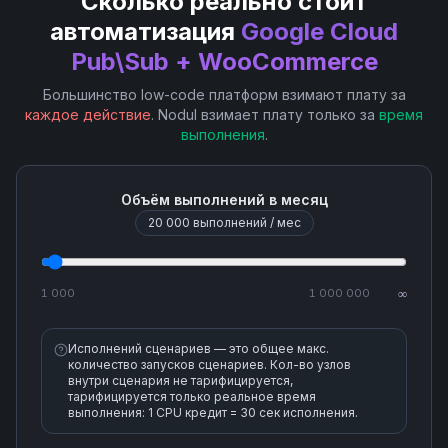
Сколько реально стоит
Schema Commit (Create Revision)
автоматизация
Google Cloud
Pub\Sub + WooCommerce
Schema Create
Большинство low-code платформ взимают плату за
Schema Delete
каждое действие
. Nodul взимает плату только за
время
выполнения
.
Schema Delete Revision
Объём выполнений в месяц
Schema Get
20 000
выполнений / мес
Schema Get Revision
1 000
1 000 000
∞
Schema List Revisions
Исполнений сценариев — это общее макс.
количество запусков сценариев. Кол-во узлов
внутри сценария не тарифицируется,
Schema Rollback Revision
тарифицируется только реальное время
выполнения: 1 CPU кредит = 30 сек исполнения.
Schema Validate Message