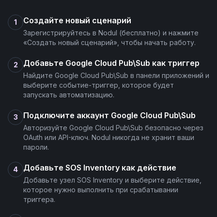
Topic Metadata Get
Создайте новый сценарий
1
Зарегистрируйтесь в Nodul (бесплатно) и нажмите
Topic Update
«Создать новый сценарий», чтобы начать работу.
Добавьте Google Cloud Pub\Sub как триггер
2
Topics List
Найдите Google Cloud Pub\Sub в панели приложений и
выберите событие-триггер, которое будет
запускать автоматизацию.
Подключите аккаунт Google Cloud Pub\Sub
3
Авторизуйте Google Cloud Pub\Sub безопасно через
OAuth или API-ключ. Nodul никогда не хранит ваши
пароли.
Добавьте SOS Inventory как действие
4
Добавьте узел SOS Inventory и выберите действие,
которое нужно выполнить при срабатывании
триггера.