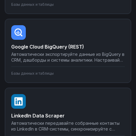
почте или в мессенджеры. Настраивайте
Базы данных и таблицы
интеграции без программирования на Nodul — от
простых сценариев до сложной автоматизации
аналитики.
Google Cloud BigQuery (REST)
Автоматически экспортируйте данные из BigQuery в
CRM, дашборды и системы аналитики. Настраивайте
запуск отчётов по расписанию, синхронизируйте
метрики с внешними сервисами, создавайте
Базы данных и таблицы
уведомления о критических изменениях в данных.
Управляйте интеграциями BigQuery без SQL-
программирования.
LinkedIn Data Scraper
Автоматически передавайте собранные контакты
из LinkedIn в CRM-системы, синхронизируйте с
Google Sheets или Airtable, создавайте воронки