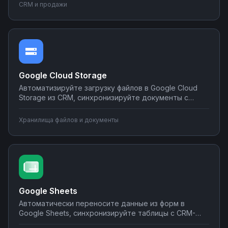
в планировщиках при изменении статуса сделки.
CRM и продажи
Настраивайте двусторонний обмен данными без
программирования на платформе Nodul.
Google Cloud Storage
Автоматизируйте загрузку файлов в Google Cloud
Storage из CRM, синхронизируйте документы с
корпоративными системами, настройте
уведомления о новых файлах в мессенджеры.
Хранилища файлов и документы
Создавайте интеграции облачного хранилища без
программирования на Nodul.
Google Sheets
Автоматически переносите данные из форм в
Google Sheets, синхронизируйте таблицы с CRM-
системами, создавайте отчеты и отправляйте их по