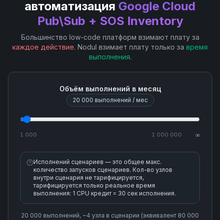
автоматизация
Google Cloud
Pub\Sub + SOS Inventory
Schema Create
Большинство low-code платформ взимают плату за
Schema Delete
каждое действие
. Nodul взимает плату только за
время
выполнения
.
Schema Delete Revision
Объём выполнений в месяц
Schema Get
20 000
выполнений / мес
Schema Get Revision
1 000
1 000 000
∞
Schema List Revisions
Исполнений сценариев — это общее макс.
количество запусков сценариев. Кол-во узлов
внутри сценария не тарифицируется,
Schema Rollback Revision
тарифицируется только реальное время
выполнения: 1 CPU кредит = 30 сек исполнения.
Schema Validate Message
20 000
выполнений, ~
4
узла
в сценарии (эквивалент
80 000