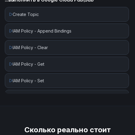
Create Topic
IAM Policy - Append Bindings
IAM Policy - Clear
IAM Policy - Get
IAM Policy - Set
Is Topic Exists
Publish Message
Сколько реально стоит
Schema Commit (Create Revision)