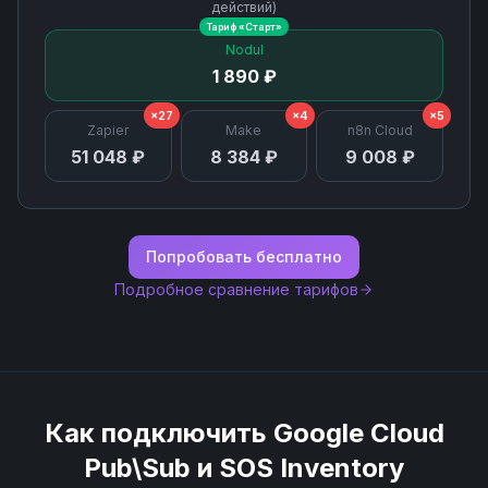
действий)
Тариф «
Старт
»
Schemas List
Nodul
1 890 ₽
Subscription Delete
×27
×4
×5
Zapier
Make
n8n Cloud
Subscription Detach
51 048 ₽
8 384 ₽
9 008 ₽
Subscription Get
Попробовать бесплатно
Subscriptions List
Подробное сравнение тарифов
Topic Delete
Topic Get
Как подключить
Google Cloud
Topic List Subscriptions
Pub\Sub
и
SOS Inventory