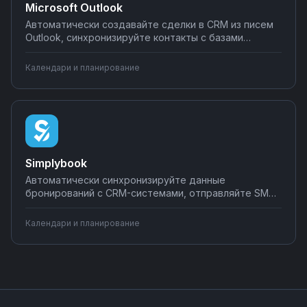
Microsoft Outlook
Автоматически создавайте сделки в CRM из писем
Outlook, синхронизируйте контакты с базами
данных, отправляйте уведомления о встречах в
мессенджеры и дублируйте события календаря в
Календари и планирование
планировщики задач. Настраивайте интеграции
Outlook без программирования на Nodul — от
простых уведомлений до сложных бизнес-
процессов.
Simplybook
Автоматически синхронизируйте данные
бронирований с CRM-системами, отправляйте SMS
и email-напоминания клиентам, создавайте задачи
для команды при новых записях. Настраивайте
Календари и планирование
интеграции Simplybook без программирования —
простые сценарии за 5 минут.