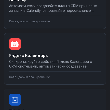
Автоматически создавайте лиды в CRM при новых
записях в Calendly, отправляйте персональные
уведомления клиентам, синхронизируйте встречи с
корпоративным календарем. Настраивайте
Календари и планирование
интеграции без программирования на Nodul — от
простых уведомлений до сложных воронок продаж.
Яндекс Календарь
Синхронизируйте события Яндекс Календаря с
CRM-системами, автоматически создавайте
встречи из заявок, отправляйте напоминания в
Telegram и WhatsApp. Настраивайте уведомления
Календари и планирование
команды о важных событиях и дедлайнах через
интеграции Nodul.