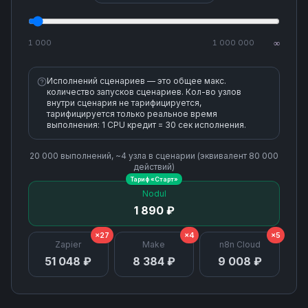
1 000
1 000 000
∞
Исполнений сценариев — это общее макс.
количество запусков сценариев. Кол-во узлов
внутри сценария не тарифицируется,
тарифицируется только реальное время
выполнения: 1 CPU кредит = 30 сек исполнения.
20 000
выполнений, ~
4
узла
в сценарии (эквивалент
80 000
действий)
Тариф «
Старт
»
Nodul
1 890 ₽
×27
×4
×5
Zapier
Make
n8n Cloud
51 048 ₽
8 384 ₽
9 008 ₽