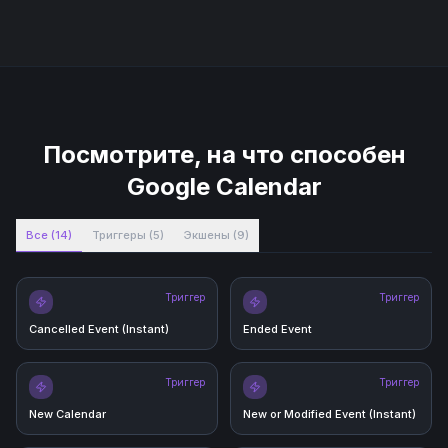
Посмотрите, на что способен
Google Calendar
Все
(
14
)
Триггеры
(
5
)
Экшены
(
9
)
Триггер
Триггер
Cancelled Event (Instant)
Ended Event
Триггер
Триггер
New Calendar
New or Modified Event (Instant)