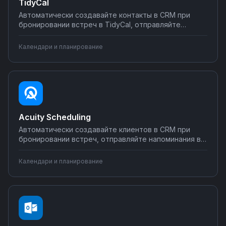
TidyCal
Автоматически создавайте контакты в CRM при
бронировании встреч в TidyCal, отправляйте
напоминания через WhatsApp и Telegram,
синхронизируйте календари с Google и Outlook.
Календари и планирование
Настраивайте интеграции без программирования —
превратите каждую встречу в организованный
бизнес-процесс.
Acuity Scheduling
Автоматически создавайте клиентов в CRM при
бронировании встреч, отправляйте напоминания в
мессенджеры, синхронизируйте календари с
внешними системами. Настройте интеграцию Acuity
Календари и планирование
Scheduling с любыми инструментами через Nodul —
без программирования за несколько минут.