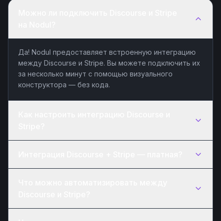
Можно ли подключить Discourse и Stripe
на Nodul?
Да! Nodul предоставляет встроенную интеграцию
между Discourse и Stripe. Вы можете подключить их
за несколько минут с помощью визуального
конструктора — без кода.
Как настроить интеграцию Discourse и
Stripe?
Интеграция Discourse + Stripe — платная?
Что можно автоматизировать между
Discourse и Stripe?