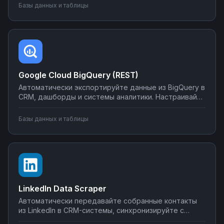
почте или в мессенджеры. Настраивайте
Базы данных и таблицы
интеграции без программирования на Nodul — от
простых сценариев до сложной автоматизации
аналитики.
Google Cloud BigQuery (REST)
Автоматически экспортируйте данные из BigQuery в
CRM, дашборды и системы аналитики. Настраивайте
запуск отчётов по расписанию, синхронизируйте
метрики с внешними сервисами, создавайте
Базы данных и таблицы
уведомления о критических изменениях в данных.
Управляйте интеграциями BigQuery без SQL-
программирования.
LinkedIn Data Scraper
Автоматически передавайте собранные контакты
из LinkedIn в CRM-системы, синхронизируйте с
Google Sheets или Airtable, создавайте воронки