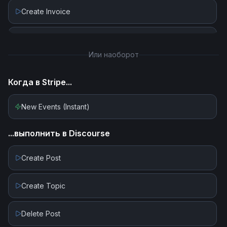
Create Invoice
Create Invoice Line Item
Или наоборот
Create Payment Intent
Когда в
Stripe
...
Create Payout
New Events (Instant)
Create Subscription
...выполнить в
Discourse
Delete Customer
Create Post
Delete Invoice Line Item
Create Topic
Delete Or Void Invoice
Delete Post