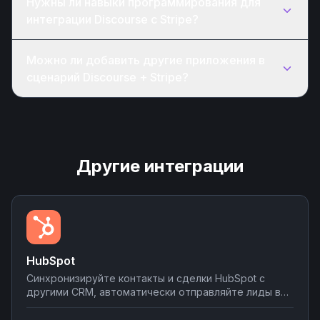
Нужны ли навыки программирования для
интеграции Discourse с Stripe?
Можно ли добавить другие приложения в
сценарий Discourse + Stripe?
Другие интеграции
HubSpot
Синхронизируйте контакты и сделки HubSpot с
другими CRM, автоматически отправляйте лиды в
мессенджеры и email-рассылки, создавайте задачи
в планировщиках при изменении статуса сделки.