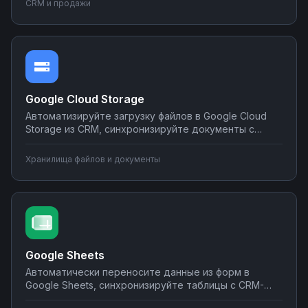
CRM и продажи
Настраивайте двусторонний обмен данными без
программирования на платформе Nodul.
Google Cloud Storage
Автоматизируйте загрузку файлов в Google Cloud
Storage из CRM, синхронизируйте документы с
корпоративными системами, настройте
уведомления о новых файлах в мессенджеры.
Хранилища файлов и документы
Создавайте интеграции облачного хранилища без
программирования на Nodul.
Google Sheets
Автоматически переносите данные из форм в
Google Sheets, синхронизируйте таблицы с CRM-
системами, создавайте отчеты и отправляйте их по