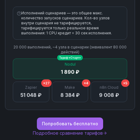
Retrieve Payout
Исполнений сценариев — это общее макс.
количество запусков сценариев. Кол-во узлов
Retrieve an Invoice
внутри сценария не тарифицируется,
тарифицируется только реальное время
выполнения: 1 CPU кредит = 30 сек исполнения.
Send Invoice
20 000
выполнений, ~
4
узла
в сценарии (эквивалент
80 000
действий)
Update Customer
Тариф «
Старт
»
Nodul
Update Invoice
1 890 ₽
×27
×4
×5
Zapier
Make
n8n Cloud
Update Invoice Line Item
51 048 ₽
8 384 ₽
9 008 ₽
Update Payment Intent
Void Invoice
Попробовать бесплатно
Подробное сравнение тарифов
Write Off Invoice