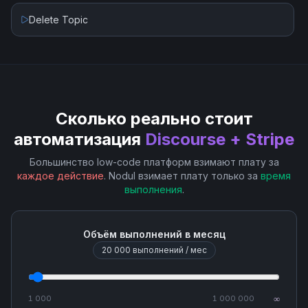
Finalize Draft Invoice
Delete Topic
List Customers
List Invoices
Сколько реально стоит
List Payment Intents
автоматизация
Discourse + Stripe
List Payouts
Большинство low-code платформ взимают плату за
каждое действие
. Nodul взимает плату только за
время
выполнения
.
Retrieve Customer
Объём выполнений в месяц
Retrieve Invoice Line Item
20 000
выполнений / мес
Retrieve Payment Intent
1 000
1 000 000
∞