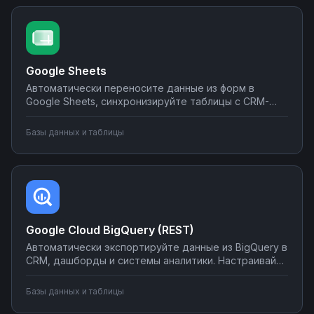
Google Sheets
Автоматически переносите данные из форм в
Google Sheets, синхронизируйте таблицы с CRM-
системами, создавайте отчеты и отправляйте их по
почте или в мессенджеры. Настраивайте
Базы данных и таблицы
интеграции без программирования на Nodul — от
простых сценариев до сложной автоматизации
аналитики.
Google Cloud BigQuery (REST)
Автоматически экспортируйте данные из BigQuery в
CRM, дашборды и системы аналитики. Настраивайте
запуск отчётов по расписанию, синхронизируйте
метрики с внешними сервисами, создавайте
Базы данных и таблицы
уведомления о критических изменениях в данных.
Управляйте интеграциями BigQuery без SQL-