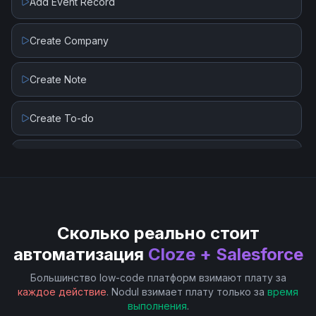
Add Event Record
Upload File
Create Company
Upload File (Create Content Version)
Create Note
Create To-do
Create or Update Person
Create or Update Project
Сколько реально стоит
автоматизация
Cloze + Salesforce
Большинство low-code платформ взимают плату за
каждое действие
. Nodul взимает плату только за
время
выполнения
.