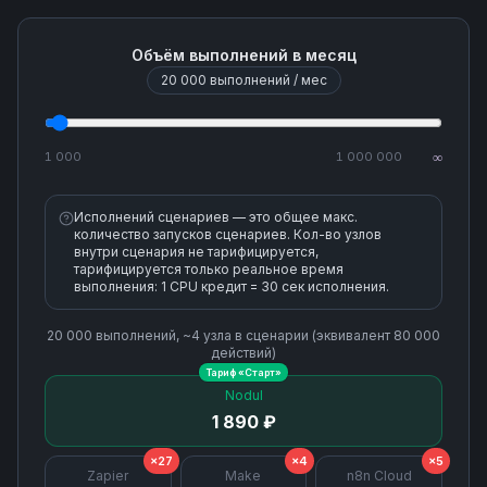
Объём выполнений в месяц
20 000
выполнений / мес
1 000
1 000 000
∞
Исполнений сценариев — это общее макс.
количество запусков сценариев. Кол-во узлов
внутри сценария не тарифицируется,
тарифицируется только реальное время
выполнения: 1 CPU кредит = 30 сек исполнения.
20 000
выполнений, ~
4
узла
в сценарии (эквивалент
80 000
действий)
Тариф «
Старт
»
Nodul
1 890 ₽
×27
×4
×5
Zapier
Make
n8n Cloud