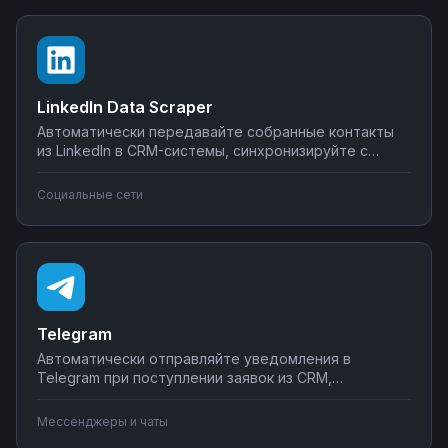
программирования.
LinkedIn Data Scraper
Автоматически передавайте собранные контакты
из LinkedIn в CRM-системы, синхронизируйте с
Google Sheets или Airtable, создавайте воронки
продаж. Настройте интеграции LinkedIn Data Scraper
Социальные сети
без программирования — от простого экспорта до
сложных сценариев обработки лидов.
Telegram
Автоматически отправляйте уведомления в
Telegram при поступлении заявок из CRM,
создавайте чат-ботов для обработки клиентских
запросов, синхронизируйте сообщения с системами
Мессенджеры и чаты
учета. Подключите мессенджер к вашим бизнес-