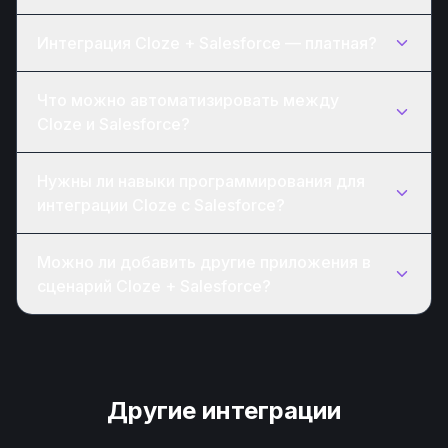
Интеграция Cloze + Salesforce — платная?
Что можно автоматизировать между
Cloze и Salesforce?
Нужны ли навыки программирования для
интеграции Cloze с Salesforce?
Можно ли добавить другие приложения в
сценарий Cloze + Salesforce?
Другие интеграции