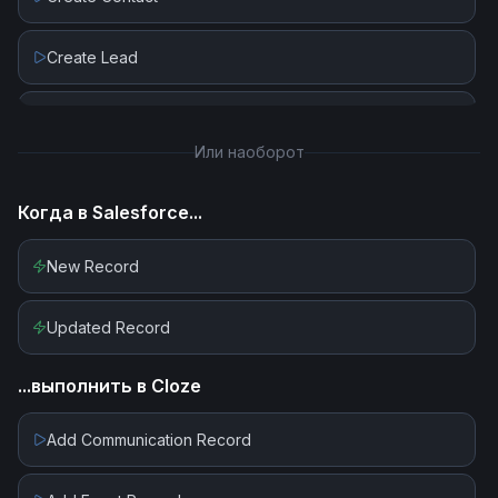
Create Lead
Create Record
Или наоборот
Get Record By ID
Когда в
Salesforce
...
Get Records By Collections
New Record
Get Records by Query
Updated Record
Update Contact
...выполнить в
Cloze
Update Lead
Add Communication Record
Update Record