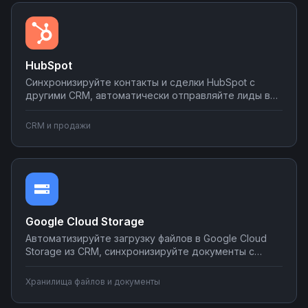
HubSpot
Синхронизируйте контакты и сделки HubSpot с
другими CRM, автоматически отправляйте лиды в
мессенджеры и email-рассылки, создавайте задачи
в планировщиках при изменении статуса сделки.
CRM и продажи
Настраивайте двусторонний обмен данными без
программирования на платформе Nodul.
Google Cloud Storage
Автоматизируйте загрузку файлов в Google Cloud
Storage из CRM, синхронизируйте документы с
корпоративными системами, настройте
уведомления о новых файлах в мессенджеры.
Хранилища файлов и документы
Создавайте интеграции облачного хранилища без
программирования на Nodul.