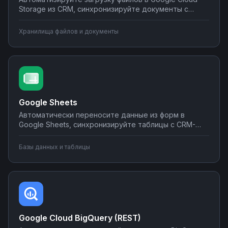
Storage из CRM, синхронизируйте документы с
корпоративными системами, настройте
уведомления о новых файлах в мессенджеры.
Хранилища файлов и документы
Создавайте интеграции облачного хранилища без
программирования на Nodul.
Google Sheets
Автоматически переносите данные из форм в
Google Sheets, синхронизируйте таблицы с CRM-
системами, создавайте отчеты и отправляйте их по
почте или в мессенджеры. Настраивайте
Базы данных и таблицы
интеграции без программирования на Nodul — от
простых сценариев до сложной автоматизации
аналитики.
Google Cloud BigQuery (REST)