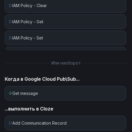
IAM Policy - Clear
IAM Policy - Get
IAM Policy - Set
Is Topic Exists
Или наоборот
Publish Message
Когда в
Google Cloud Pub\Sub
...
Schema Commit (Create Revision)
Get message
Schema Create
...выполнить в
Cloze
Schema Delete
Add Communication Record