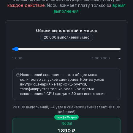
Subscription Detach
каждое действие
. Nodul взимает плату только за
время
выполнения
.
Subscription Get
Объём выполнений в месяц
Subscriptions List
20 000
выполнений / мес
Topic Delete
1 000
1 000 000
∞
Topic Get
Исполнений сценариев — это общее макс.
количество запусков сценариев. Кол-во узлов
Topic List Subscriptions
внутри сценария не тарифицируется,
тарифицируется только реальное время
выполнения: 1 CPU кредит = 30 сек исполнения.
Topic Metadata Get
20 000
выполнений, ~
4
узла
в сценарии (эквивалент
80 000
действий)
Topic Update
Тариф «
Старт
»
Nodul
1 890 ₽
Topics List