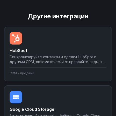
Другие интеграции
HubSpot
Синхронизируйте контакты и сделки HubSpot с
другими CRM, автоматически отправляйте лиды в
мессенджеры и email-рассылки, создавайте задачи
в планировщиках при изменении статуса сделки.
CRM и продажи
Настраивайте двусторонний обмен данными без
программирования на платформе Nodul.
Google Cloud Storage
Автоматизируйте загрузку файлов в Google Cloud