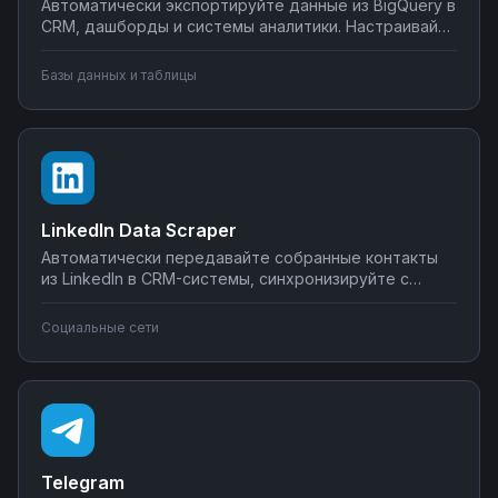
Автоматически экспортируйте данные из BigQuery в
CRM, дашборды и системы аналитики. Настраивайте
запуск отчётов по расписанию, синхронизируйте
метрики с внешними сервисами, создавайте
Базы данных и таблицы
уведомления о критических изменениях в данных.
Управляйте интеграциями BigQuery без SQL-
программирования.
LinkedIn Data Scraper
Автоматически передавайте собранные контакты
из LinkedIn в CRM-системы, синхронизируйте с
Google Sheets или Airtable, создавайте воронки
продаж. Настройте интеграции LinkedIn Data Scraper
Социальные сети
без программирования — от простого экспорта до
сложных сценариев обработки лидов.
Telegram