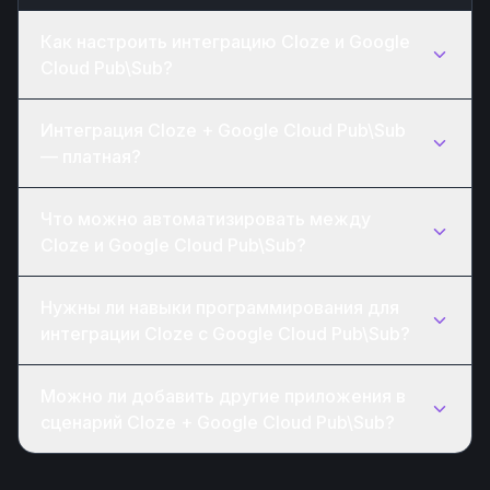
Как настроить интеграцию Cloze и Google
Cloud Pub\Sub?
Интеграция Cloze + Google Cloud Pub\Sub
— платная?
Что можно автоматизировать между
Cloze и Google Cloud Pub\Sub?
Нужны ли навыки программирования для
интеграции Cloze с Google Cloud Pub\Sub?
Можно ли добавить другие приложения в
сценарий Cloze + Google Cloud Pub\Sub?