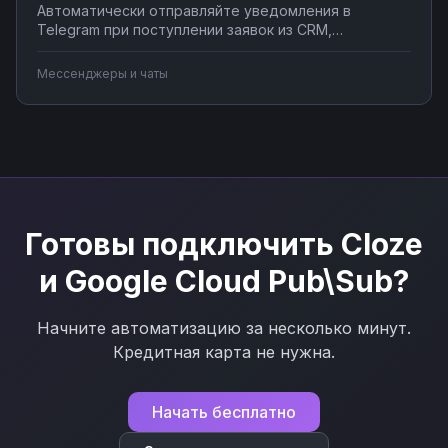
Автоматически отправляйте уведомления в
Telegram при поступлении заявок из CRM,
создавайте чат-ботов для обработки клиентских
запросов, синхронизируйте сообщения с системами
Мессенджеры и чаты
учета. Подключите мессенджер к вашим бизнес-
процессам через Nodul без программирования за
несколько минут.
Готовы подключить
Cloze
и
Google Cloud Pub\Sub
?
Начните автоматизацию за несколько минут.
Кредитная карта не нужна.
Начать бесплатно