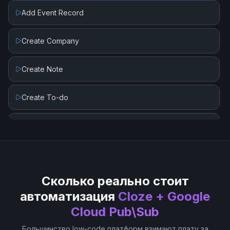
Schema Delete Revision
Add Event Record
Schema Get
Create Company
Schema Get Revision
Create Note
Schema List Revisions
Create To-do
Schema Rollback Revision
Create or Update Person
Schema Validate Message
Create or Update Project
Schemas List
Сколько реально стоит
автоматизация
Cloze + Google
Subscription Delete
Cloud Pub\Sub
Большинство low-code платформ взимают плату за