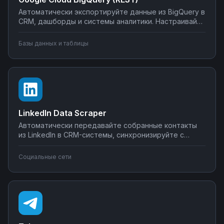
Автоматически экспортируйте данные из BigQuery в
CRM, дашборды и системы аналитики. Настраивайте
запуск отчётов по расписанию, синхронизируйте
метрики с внешними сервисами, создавайте
Базы данных и таблицы
уведомления о критических изменениях в данных.
Управляйте интеграциями BigQuery без SQL-
программирования.
LinkedIn Data Scraper
Автоматически передавайте собранные контакты
из LinkedIn в CRM-системы, синхронизируйте с
Google Sheets или Airtable, создавайте воронки
продаж. Настройте интеграции LinkedIn Data Scraper
Социальные сети
без программирования — от простого экспорта до
сложных сценариев обработки лидов.