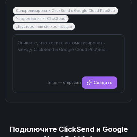
Синхронизировать ClickSend с Google Cloud Pub\Sub
Уведомления из ClickSend
Двусторонняя синхронизация
Создать
Enter — отправить
Подключите
ClickSend
и
Google