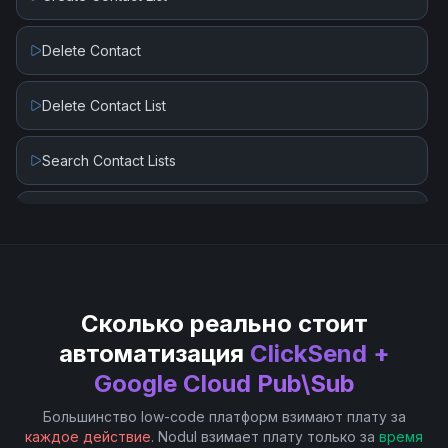
Schema Get
Delete Contact
Schema Get Revision
Delete Contact List
Schema List Revisions
Search Contact Lists
Schema Rollback Revision
Send SMS
Schema Validate Message
Send Voice Message
Schemas List
Сколько реально стоит
автоматизация
ClickSend +
Subscription Delete
Google Cloud Pub\Sub
Большинство low-code платформ взимают плату за
Subscription Detach
каждое действие
. Nodul взимает плату только за
время