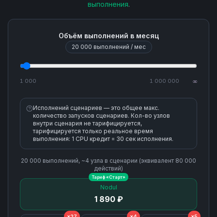
выполнения
.
Subscription Get
Объём выполнений в месяц
Subscriptions List
20 000
выполнений / мес
Topic Delete
1 000
1 000 000
∞
Topic Get
Исполнений сценариев — это общее макс.
количество запусков сценариев. Кол-во узлов
Topic List Subscriptions
внутри сценария не тарифицируется,
тарифицируется только реальное время
выполнения: 1 CPU кредит = 30 сек исполнения.
Topic Metadata Get
20 000
выполнений, ~
4
узла
в сценарии (эквивалент
80 000
действий)
Topic Update
Тариф «
Старт
»
Nodul
1 890 ₽
Topics List
×27
×4
×5