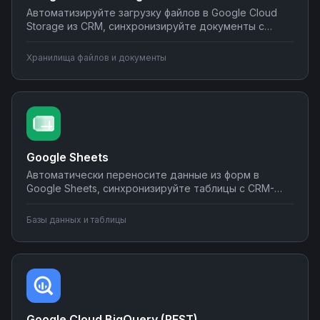
Автоматизируйте загрузку файлов в Google Cloud
Storage из CRM, синхронизируйте документы с
корпоративными системами, настройте
уведомления о новых файлах в мессенджеры.
Хранилища файлов и документы
Создавайте интеграции облачного хранилища без
программирования на Nodul.
Google Sheets
Автоматически переносите данные из форм в
Google Sheets, синхронизируйте таблицы с CRM-
системами, создавайте отчеты и отправляйте их по
почте или в мессенджеры. Настраивайте
Базы данных и таблицы
интеграции без программирования на Nodul — от
простых сценариев до сложной автоматизации
аналитики.
Google Cloud BigQuery (REST)