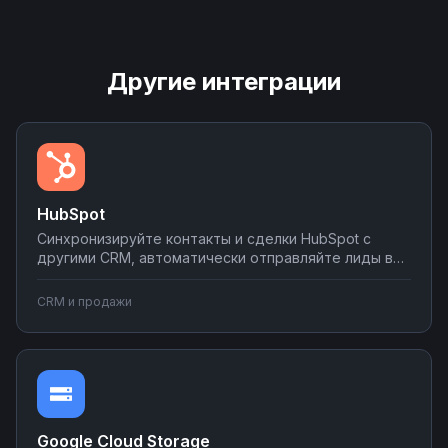
Другие интеграции
HubSpot
Синхронизируйте контакты и сделки HubSpot с
другими CRM, автоматически отправляйте лиды в
мессенджеры и email-рассылки, создавайте задачи
в планировщиках при изменении статуса сделки.
CRM и продажи
Настраивайте двусторонний обмен данными без
программирования на платформе Nodul.
Google Cloud Storage