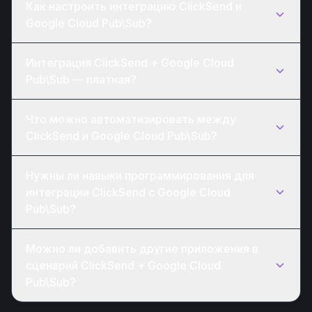
Как настроить интеграцию ClickSend и
Google Cloud Pub\Sub?
Интеграция ClickSend + Google Cloud
Pub\Sub — платная?
Что можно автоматизировать между
ClickSend и Google Cloud Pub\Sub?
Нужны ли навыки программирования для
интеграции ClickSend с Google Cloud
Pub\Sub?
Можно ли добавить другие приложения в
сценарий ClickSend + Google Cloud
Pub\Sub?