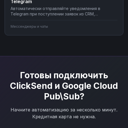
Telegram
Автоматически отправляйте уведомления в
Telegram при поступлении заявок из CRM,
создавайте чат-ботов для обработки клиентских
запросов, синхронизируйте сообщения с системами
Мессенджеры и чаты
учета. Подключите мессенджер к вашим бизнес-
процессам через Nodul без программирования за
несколько минут.
Готовы подключить
ClickSend
и
Google Cloud
Pub\Sub
?
Начните автоматизацию за несколько минут.
Кредитная карта не нужна.