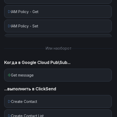
IAM Policy - Get
IAM Policy - Set
Is Topic Exists
Или наоборот
Publish Message
Когда в
Google Cloud Pub\Sub
...
Schema Commit (Create Revision)
Get message
Schema Create
...выполнить в
ClickSend
Schema Delete
Create Contact
Schema Delete Revision
Create Contact List