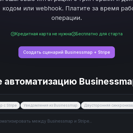
кодом или webhook. Платите за время рабо
операции.
Кредитная карта не нужна
Бесплатно для старта
Создать сценарий
Businessmap
+
Stripe
е автоматизацию
Businessma
 с Stripe
Уведомления из Businessmap
Двусторонняя синхрониза