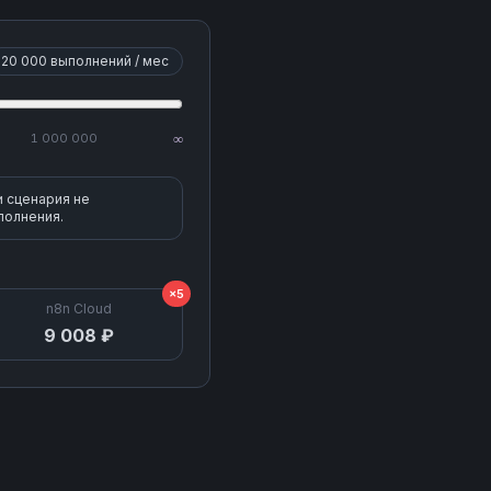
20 000
выполнений / мес
1 000 000
∞
и сценария не
полнения.
×5
n8n Cloud
9 008 ₽