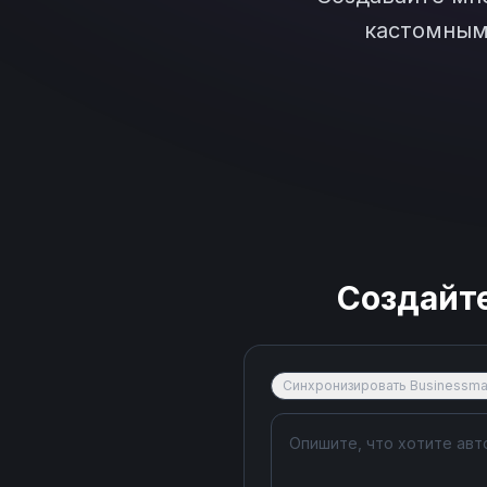
кастомным 
Создайт
Синхронизировать Businessmap