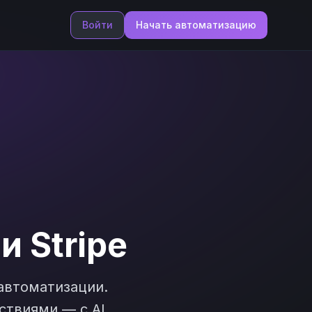
Войти
Начать автоматизацию
и
Stripe
втоматизации.
ствиями — с AI,