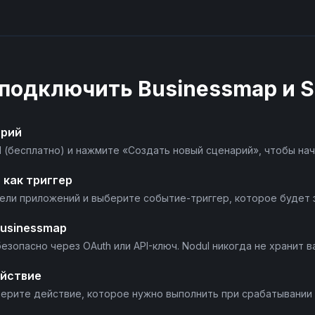
Update Payment Intent
Void Invoice
 подключить
Businessmap
и
S
Write Off Invoice
арий
l (бесплатно) и нажмите «Создать новый сценарий», чтобы нач
 как триггер
нели приложений и выберите событие-триггер, которое будет 
usinessmap
езопасно через OAuth или API-ключ. Nodul никогда не хранит в
ействие
берите действие, которое нужно выполнить при срабатывании 