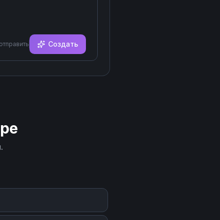
Создать
 отправить
ipe
.