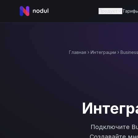
Продукт
Тариф
Главная
Интеграции
Busines
Интегр
Подключите
B
Создавайте мно