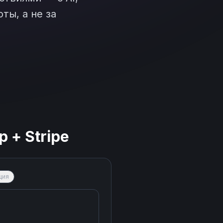
ты, а не за
p
+
Stripe
ция