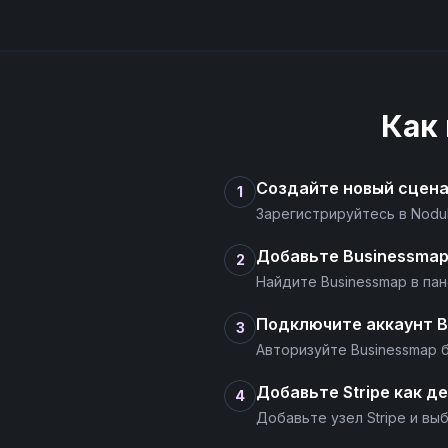
Как
Создайте новый сцен
1
Зарегистрируйтесь в Nodu
Добавьте Businessmap
2
Найдите Businessmap в па
Подключите аккаунт B
3
Авторизуйте Businessmap б
Добавьте Stripe как д
4
Добавьте узел Stripe и вы