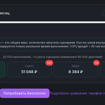
Retrieve Invoice Line Item
месяц
Retrieve Payment Intent
Retrieve Payout
— это общее макс. количество запусков сценариев. Кол-во узлов внутр
ицируется только реальное время выполнения: 1 CPU кредит = 30 сек ис
Retrieve an Invoice
20 000
выполнений, ~
4
узла
в сценарии (эквивалент
80 000
действий)
×27
×4
Send Invoice
Zapier
Make
51 048 ₽
8 384 ₽
Update Customer
Update Invoice
Попробовать бесплатно
Подробное сравнение тарифов
Update Invoice Line Item