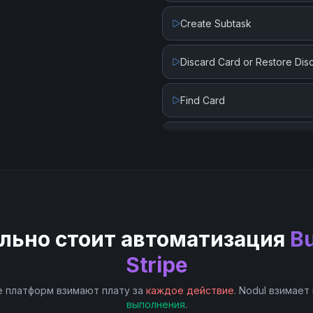
Delete Customer
Create Subtask
Delete Invoice Line Item
Discard Card or Restore Di
Delete Or Void Invoice
Find Card
Finalize Draft Invoice
Get Card Attachments
List Customers
Get Card Details by Card ID
List Invoices
Get Card by Custom Card ID
льно стоит автоматизация
B
List Payment Intents
Update Card
Stripe
List Payouts
 платформ взимают плату за
каждое действие
. Nodul взимает
выполнения
.
Retrieve Customer