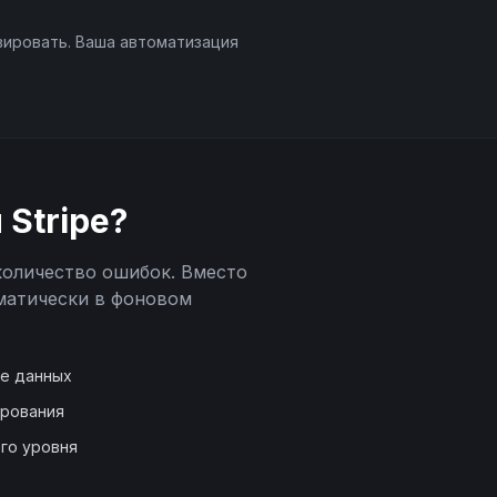
вировать. Ваша автоматизация
и
Stripe
?
количество ошибок. Вместо
матически в фоновом
де данных
ирования
го уровня