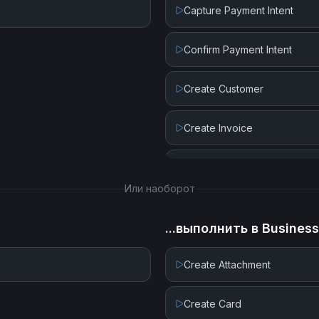
Capture Payment Intent
Confirm Payment Intent
Create Customer
Create Invoice
Create Invoice Line Item
Или наоборот
Create Payment Intent
...выполнить в
Busines
Create Payout
Create Attachment
Create Subscription
Create Card