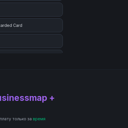
scarded Card
usinessmap +
 плату только за
время