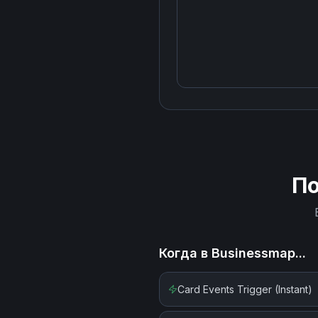
П
Когда в
Businessmap
...
Card Events Trigger (Instant)