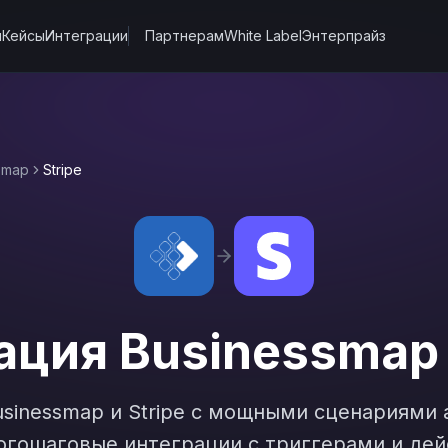
ы
Кейсы
Интеграции
Партнерам
White Label
Энтерпрайз
smap
Stripe
ация
Businessmap
usinessmap
и
Stripe
с мощными сценариями а
гошаговые интеграции с триггерами и дей