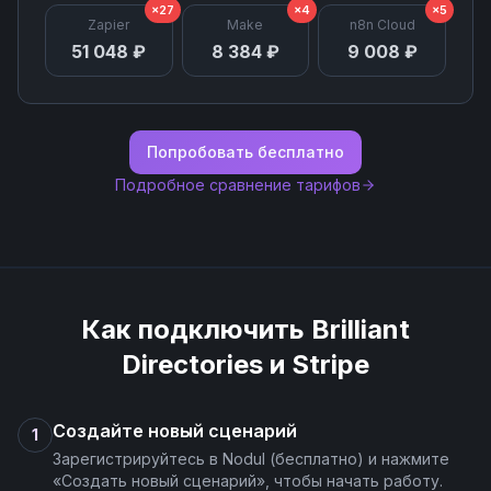
×27
×4
×5
Zapier
Make
n8n Cloud
Void Invoice
51 048 ₽
8 384 ₽
9 008 ₽
Write Off Invoice
Попробовать бесплатно
Подробное сравнение тарифов
Как подключить
Brilliant
Directories
и
Stripe
Создайте новый сценарий
1
Зарегистрируйтесь в Nodul (бесплатно) и нажмите
«Создать новый сценарий», чтобы начать работу.