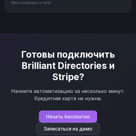
запросов, синхронизируйте сообщения с системами
Мессенджеры и чаты
учета. Подключите мессенджер к вашим бизнес-
процессам через Nodul без программирования за
несколько минут.
Готовы подключить
Brilliant Directories
и
Stripe
?
Начните автоматизацию за несколько минут.
Кредитная карта не нужна.
Начать бесплатно
Записаться на демо