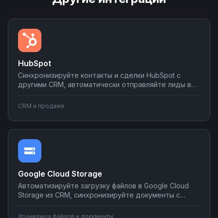
HubSpot
Синхронизируйте контакты и сделки HubSpot с
другими CRM, автоматически отправляйте лиды в
мессенджеры и email-рассылки, создавайте задачи
в планировщиках при изменении статуса сделки.
CRM и продажи
Настраивайте двусторонний обмен данными без
программирования на платформе Nodul.
Google Cloud Storage
Автоматизируйте загрузку файлов в Google Cloud
Storage из CRM, синхронизируйте документы с
корпоративными системами, настройте
уведомления о новых файлах в мессенджеры.
Хранилища файлов и документы