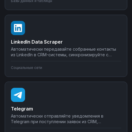
Базы данных и таблицы
уведомления о критических изменениях в данных.
Управляйте интеграциями BigQuery без SQL-
программирования.
LinkedIn Data Scraper
Автоматически передавайте собранные контакты
из LinkedIn в CRM-системы, синхронизируйте с
Google Sheets или Airtable, создавайте воронки
продаж. Настройте интеграции LinkedIn Data Scraper
Социальные сети
без программирования — от простого экспорта до
сложных сценариев обработки лидов.
Telegram
Автоматически отправляйте уведомления в
Telegram при поступлении заявок из CRM,
создавайте чат-ботов для обработки клиентских