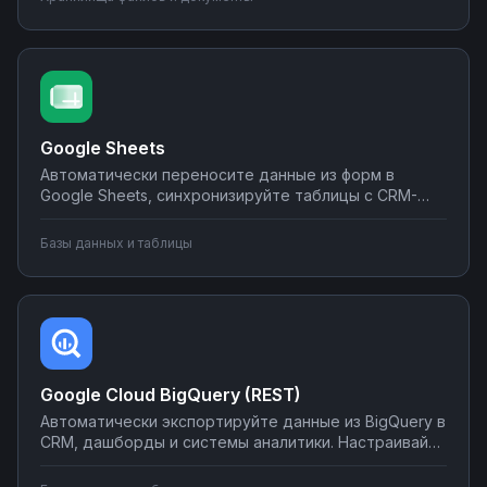
Создавайте интеграции облачного хранилища без
программирования на Nodul.
Google Sheets
Автоматически переносите данные из форм в
Google Sheets, синхронизируйте таблицы с CRM-
системами, создавайте отчеты и отправляйте их по
почте или в мессенджеры. Настраивайте
Базы данных и таблицы
интеграции без программирования на Nodul — от
простых сценариев до сложной автоматизации
аналитики.
Google Cloud BigQuery (REST)
Автоматически экспортируйте данные из BigQuery в
CRM, дашборды и системы аналитики. Настраивайте
запуск отчётов по расписанию, синхронизируйте
метрики с внешними сервисами, создавайте