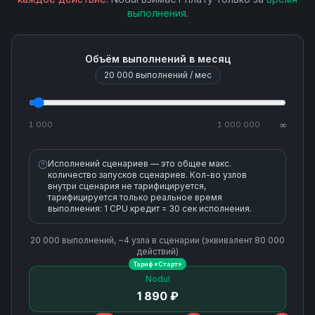
выполнения
.
Retrieve Payment Intent
Объём выполнений в месяц
Retrieve Payout
20 000
выполнений / мес
Retrieve an Invoice
1 000
1 000 000
∞
Send Invoice
Исполнений сценариев — это общее макс.
количество запусков сценариев. Кол-во узлов
Update Customer
внутри сценария не тарифицируется,
тарифицируется только реальное время
выполнения: 1 CPU кредит = 30 сек исполнения.
Update Invoice
20 000
выполнений, ~
4
узла
в сценарии (эквивалент
80 000
действий)
Update Invoice Line Item
Тариф «
Старт
»
Nodul
1 890 ₽
Update Payment Intent