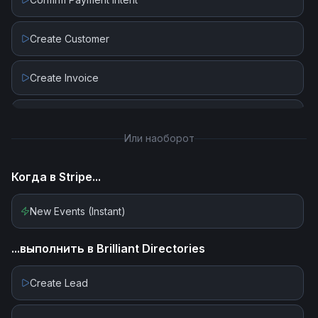
Create Customer
Create Invoice
Create Invoice Line Item
Или наоборот
Create Payment Intent
Когда в
Stripe
...
Create Payout
New Events (Instant)
Create Subscription
...выполнить в
Brilliant Directories
Delete Customer
Create Lead
Delete Invoice Line Item