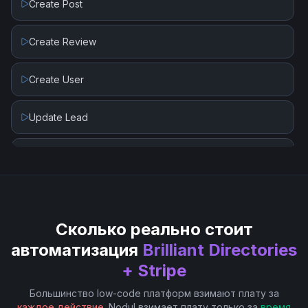
Create Post
Delete Or Void Invoice
Create Review
Finalize Draft Invoice
Create User
List Customers
Update Lead
List Invoices
Update Post
List Payment Intents
List Payouts
Сколько реально стоит
автоматизация
Brilliant Directories
Retrieve Customer
+ Stripe
Большинство low-code платформ взимают плату за
Retrieve Invoice Line Item
каждое действие
. Nodul взимает плату только за
время