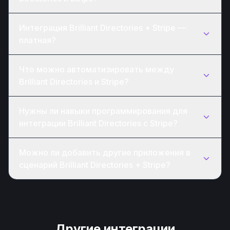
Интеграция Brilliant Directories + Stripe —
платная?
Что можно автоматизировать между
Brilliant Directories и Stripe?
Нужны ли навыки программирования для
интеграции Brilliant Directories с Stripe?
Можно ли добавить другие приложения в
сценарий Brilliant Directories + Stripe?
Другие интеграции