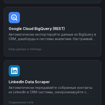
простых сценариев до сложной автоматизации
аналитики.
Google Cloud BigQuery (REST)
Автоматически экспортируйте данные из BigQuery в
CRM, дашборды и системы аналитики. Настраивайте
запуск отчётов по расписанию, синхронизируйте
метрики с внешними сервисами, создавайте
Базы данных и таблицы
уведомления о критических изменениях в данных.
Управляйте интеграциями BigQuery без SQL-
программирования.
LinkedIn Data Scraper
Автоматически передавайте собранные контакты
из LinkedIn в CRM-системы, синхронизируйте с
Google Sheets или Airtable, создавайте воронки
продаж. Настройте интеграции LinkedIn Data Scraper
Социальные сети