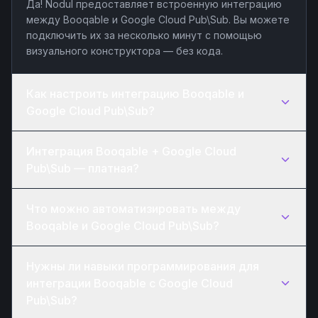
Да! Nodul предоставляет встроенную интеграцию
между Booqable и Google Cloud Pub\Sub. Вы можете
подключить их за несколько минут с помощью
визуального конструктора — без кода.
Как настроить интеграцию Booqable и
Google Cloud Pub\Sub?
Интеграция Booqable + Google Cloud
Pub\Sub — платная?
Что можно автоматизировать между
Booqable и Google Cloud Pub\Sub?
Нужны ли навыки программирования для
интеграции Booqable с Google Cloud
Pub\Sub?