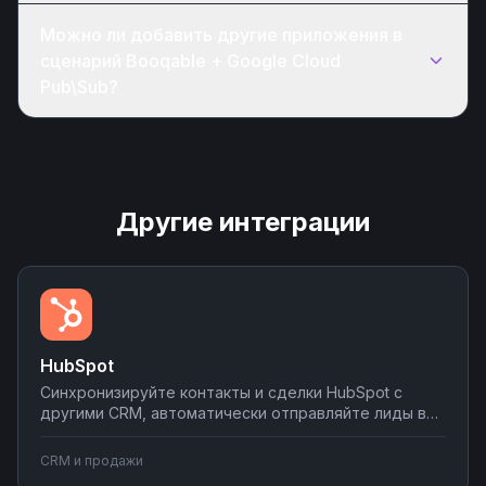
Можно ли добавить другие приложения в
сценарий Booqable + Google Cloud
Pub\Sub?
Другие интеграции
HubSpot
Синхронизируйте контакты и сделки HubSpot с
другими CRM, автоматически отправляйте лиды в
мессенджеры и email-рассылки, создавайте задачи
в планировщиках при изменении статуса сделки.
CRM и продажи
Настраивайте двусторонний обмен данными без