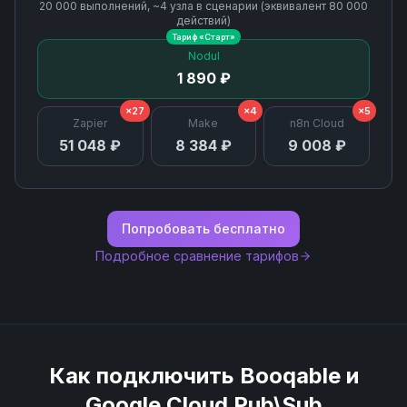
20 000
выполнений, ~
4
узла
в сценарии (эквивалент
80 000
действий)
Тариф «
Старт
»
Schemas List
Nodul
1 890 ₽
Subscription Delete
×27
×4
×5
Zapier
Make
n8n Cloud
Subscription Detach
51 048 ₽
8 384 ₽
9 008 ₽
Subscription Get
Попробовать бесплатно
Subscriptions List
Подробное сравнение тарифов
Topic Delete
Topic Get
Как подключить
Booqable
и
Topic List Subscriptions
Google Cloud Pub\Sub