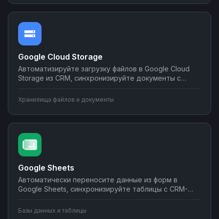
программирования на платформе Nodul.
Google Cloud Storage
Автоматизируйте загрузку файлов в Google Cloud
Storage из CRM, синхронизируйте документы с
корпоративными системами, настройте
уведомления о новых файлах в мессенджеры.
Хранилища файлов и документы
Создавайте интеграции облачного хранилища без
программирования на Nodul.
Google Sheets
Автоматически переносите данные из форм в
Google Sheets, синхронизируйте таблицы с CRM-
системами, создавайте отчеты и отправляйте их по
почте или в мессенджеры. Настраивайте
Базы данных и таблицы
интеграции без программирования на Nodul — от