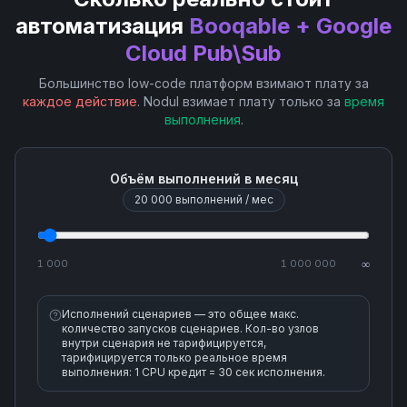
Schema Commit (Create Revision)
автоматизация
Booqable + Google
Cloud Pub\Sub
Schema Create
Большинство low-code платформ взимают плату за
Schema Delete
каждое действие
. Nodul взимает плату только за
время
выполнения
.
Schema Delete Revision
Объём выполнений в месяц
Schema Get
20 000
выполнений / мес
Schema Get Revision
1 000
1 000 000
∞
Schema List Revisions
Исполнений сценариев — это общее макс.
количество запусков сценариев. Кол-во узлов
внутри сценария не тарифицируется,
Schema Rollback Revision
тарифицируется только реальное время
выполнения: 1 CPU кредит = 30 сек исполнения.
Schema Validate Message