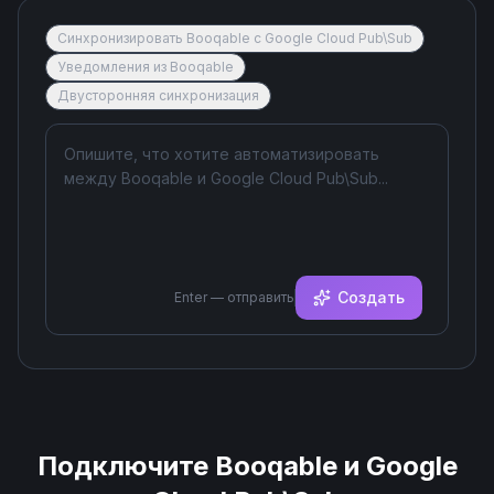
Синхронизировать Booqable с Google Cloud Pub\Sub
Уведомления из Booqable
Двусторонняя синхронизация
Создать
Enter — отправить
Подключите
Booqable
и
Google