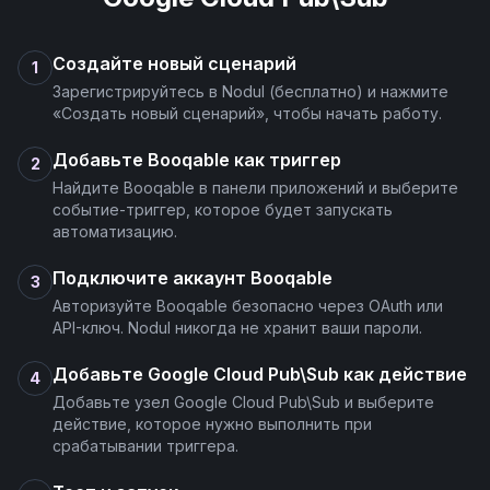
Topic Metadata Get
Создайте новый сценарий
1
Зарегистрируйтесь в Nodul (бесплатно) и нажмите
Topic Update
«Создать новый сценарий», чтобы начать работу.
Добавьте Booqable как триггер
2
Topics List
Найдите Booqable в панели приложений и выберите
событие-триггер, которое будет запускать
автоматизацию.
Подключите аккаунт Booqable
3
Авторизуйте Booqable безопасно через OAuth или
API-ключ. Nodul никогда не хранит ваши пароли.
Добавьте Google Cloud Pub\Sub как действие
4
Добавьте узел Google Cloud Pub\Sub и выберите
действие, которое нужно выполнить при
срабатывании триггера.