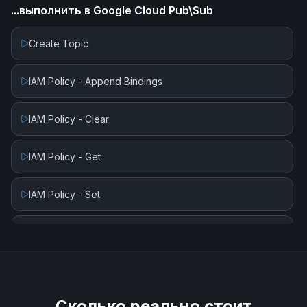
...выполнить в
Google Cloud Pub\Sub
Product Changed (Beta)
Create Topic
IAM Policy - Append Bindings
IAM Policy - Clear
IAM Policy - Get
IAM Policy - Set
Is Topic Exists
Publish Message
Сколько реально стоит