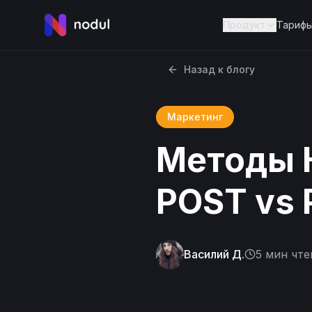
Продукт
Тариф
Назад к блогу
Маркетинг
Методы H
POST vs 
Василий Д.
5
мин чте