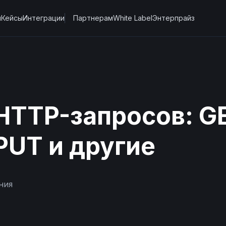
ы
Кейсы
Интеграции
Партнерам
White Label
Энтерпрайз
TTP-запросов: GE
PUT и другие
ния