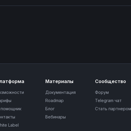
латформа
Материалы
Сообщество
озможности
Документация
Форум
арифы
Roadmap
Telegram чат
I помощник
Блог
Стать партнеро
онтакты
Вебинары
hite Label