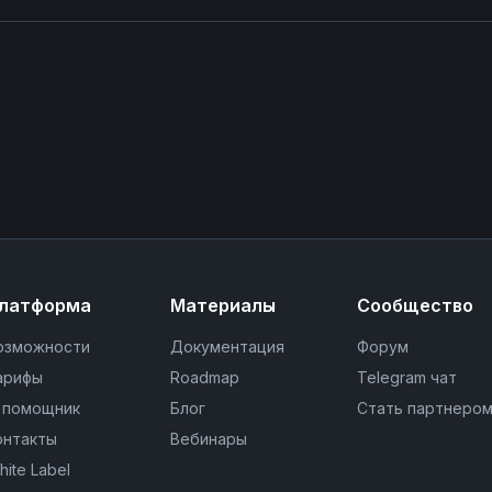
латформа
Материалы
Сообщество
озможности
Документация
Форум
арифы
Roadmap
Telegram чат
I помощник
Блог
Стать партнеро
онтакты
Вебинары
hite Label