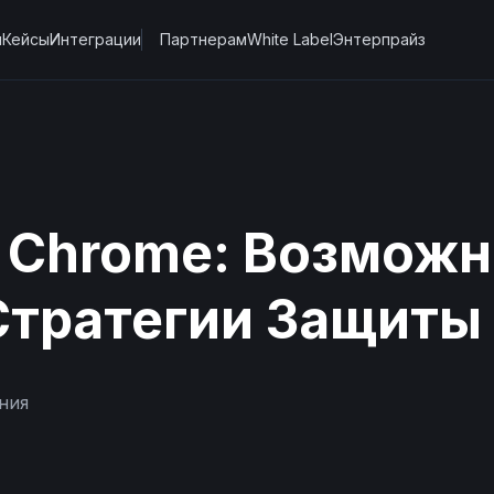
ы
Кейсы
Интеграции
Партнерам
White Label
Энтерпрайз
 Chrome: Возможн
Стратегии Защиты
ния