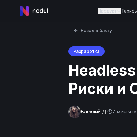
Продукт
Тариф
Назад к блогу
Разработка
Headless
Риски и 
Василий Д.
7
мин чте