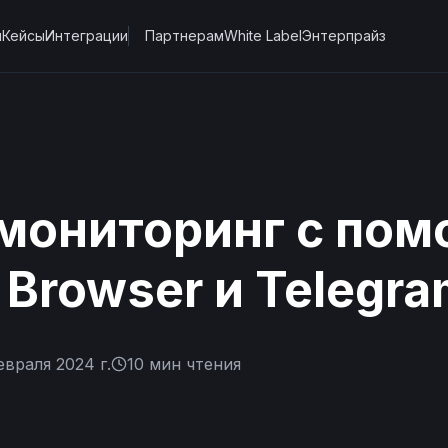
ы
Кейсы
Интеграции
Партнерам
White Label
Энтерпрайз
 мониторинг c по
 Browser и Telegra
евраля 2024 г.
10
мин чтения