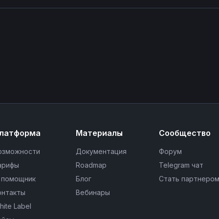
латформа
Материалы
Сообщество
озможности
Документация
Форум
арифы
Roadmap
Telegram чат
I помощник
Блог
Стать партнеро
онтакты
Вебинары
hite Label